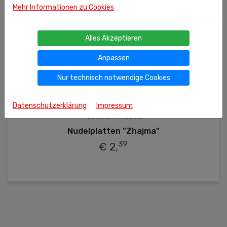
Mehr Informationen zu Cookies
Alles Akzeptieren
Anpassen
Nur technisch notwendige Cookies
Datenschutzerklärung
Impressum
300g
(kg = 7.97 €)
Ähnliche Produkte
Nudelplatten "Zhajma"
39
€ 2,