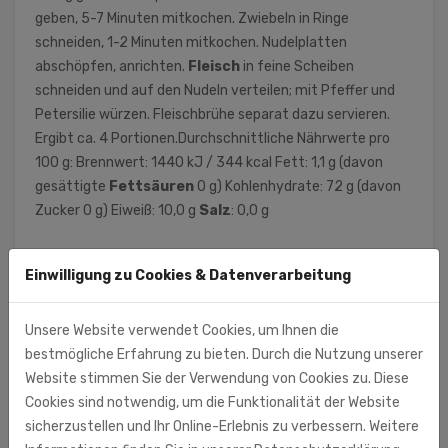
geben, 5-7 Minuten mitkochen. Zwiebeln in Ringe
schneiden, 1-2 Minuten mitkochen. Nudelplatten
abschöpfen, anrichten.
Fleisch
in feine Scheiben
schneiden und auf den Nudeln verteilen; mit Pfeffer und
Petersilie würzen. Fleischbrühe separat dazu servieren.
Ergibt ca. 4 Portionen.Durchschnittliche Nährwerte pro
100 g: Brennwert: 1440 kJ / 344 kcal Fett: 1,1 g (davon
gesättigte
Fettsäuren
0 g) Kohlenhydrate: 72 g (davon
Zucker 0 g) Eiweiß: 10,0 g
Salz
: 0,0 g
Einwilligung zu Cookies & Datenverarbeitung
Lackmann Fleisch- und Feinkostfabrik GmbH
(Importeur/Hersteller)
Unsere Website verwendet Cookies, um Ihnen die
Lackmann Fleisch- und Feinkostfabrik GmbH
bestmögliche Erfahrung zu bieten. Durch die Nutzung unserer
Carl-Benz-Str. 10 - 14
Website stimmen Sie der Verwendung von Cookies zu. Diese
77731 Willstätt
Cookies sind notwendig, um die Funktionalität der Website
sicherzustellen und Ihr Online-Erlebnis zu verbessern. Weitere