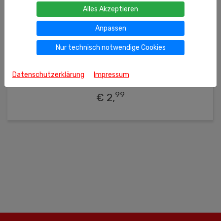
Alles Akzeptieren
Anpassen
Nur technisch notwendige Cookies
500g
(kg = 5.98 €)
Ähnliche Produkte
Kartoffelsuppe "Rassolnik" mit Salzgurken und
Datenschutzerklärung
Impressum
Kartoffeln
99
€ 2,