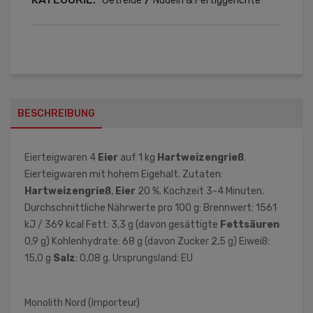
Getreide
Nudeln & Fertiggerichte
BESCHREIBUNG
Eierteigwaren 4
Eier
auf 1 kg
Hartweizengrieß
.
Eierteigwaren mit hohem Eigehalt. Zutaten:
Hartweizengrieß
,
Eier
20 %. Kochzeit 3-4 Minuten.
Durchschnittliche Nährwerte pro 100 g: Brennwert: 1561
kJ / 369 kcal Fett: 3,3 g (davon gesättigte
Fettsäuren
0,9 g) Kohlenhydrate: 68 g (davon Zucker 2,5 g) Eiweiß:
15,0 g
Salz
: 0,08 g . Ursprungsland: EU
Monolith Nord (Importeur)