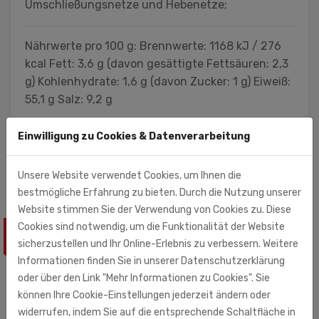
Umschließungsnetze und Hebenetze;
Nährwerte pro 100 g: Brennwerte: 1168 kJ / 276
kcal Fett: 3,6 g (davon gesättigte Fettsäuren: 2,3
g) Kohlenhydrate: 1,6 g (davon Zucker: 1 g) Eiweiß:
55,1 g Salz: 9,2 g
Euro Asia GmbH
Einwilligung zu Cookies & Datenverarbeitung
Eibenweg 5
32457 Porta Westfalica
Unsere Website verwendet Cookies, um Ihnen die
bestmögliche Erfahrung zu bieten. Durch die Nutzung unserer
Website stimmen Sie der Verwendung von Cookies zu. Diese
Cookies sind notwendig, um die Funktionalität der Website
ÄHNLICHE PRODUKTE
sicherzustellen und Ihr Online-Erlebnis zu verbessern. Weitere
Informationen finden Sie in unserer Datenschutzerklärung
oder über den Link "Mehr Informationen zu Cookies". Sie
können Ihre Cookie-Einstellungen jederzeit ändern oder
widerrufen, indem Sie auf die entsprechende Schaltfläche in