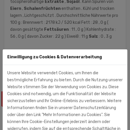
tocopherolhaltige
Extrakte
,
Sojaöl
. Kann Spuren von
Eiern
,
Schalenfrüchten
enthalten . Kühl und trocken
lagern , Lichtgeschützt . Durchschnittliche Nährwerte pro
100 g : Brennwert : 2178 kJ / 520 kcal Fett : 28 , 0 g (
davon gesättigte
Fettsäuren
: 11 , 0 g ) Kohlenhydrate :
56 , 0 g ( davon Zucker : 22 g ) Eiweiß : 11 g
Salz
: 0 , 3 g
SLCO GmbH & Co.KG
Einwilligung zu Cookies & Datenverarbeitung
Kulmbacher Str. 42
95512 Neudrossenfeld
Unsere Website verwendet Cookies, um Ihnen die
bestmögliche Erfahrung zu bieten. Durch die Nutzung unserer
Website stimmen Sie der Verwendung von Cookies zu. Diese
Cookies sind notwendig, um die Funktionalität der Website
ÄHNLICHE PRODUKTE
sicherzustellen und Ihr Online-Erlebnis zu verbessern. Weitere
Informationen finden Sie in unserer Datenschutzerklärung
oder über den Link "Mehr Informationen zu Cookies". Sie
können Ihre Cookie-Einstellungen jederzeit ändern oder
widerrufen, indem Sie auf die entsprechende Schaltfläche in