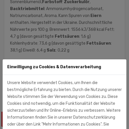
Sonnenblumenöl,
Farbstoff
:
Zuckerkulör
,
Backtriebmittel
: Ammoniumhydrogencarbonat,
Natriumcarbonat, Aroma. Kann Spuren von
Eiern
enthalten. Hergestellt in der Ukraine. Durchschnittliche
Nährwerte pro 100 g: Brennwert: 1556 kJ/368 kcal Fett:
4,7 g (davon gesättigte
Fettsäuren
: 1,6 g)
Kohlenhydrate: 73,6 g (davon gesättigte
Fettsäuren
:
38,1 g) Eiweiß: 6,4 g
Salz
: 0,22 g
Einwilligung zu Cookies & Datenverarbeitung
Monolith Unternehmensgruppe (Importeur)
Monolith Nord GmbH
Am Hatzberg 3
Unsere Website verwendet Cookies, um Ihnen die
21224 Rosengarten
bestmögliche Erfahrung zu bieten. Durch die Nutzung unserer
Website stimmen Sie der Verwendung von Cookies zu. Diese
Cookies sind notwendig, um die Funktionalität der Website
sicherzustellen und Ihr Online-Erlebnis zu verbessern. Weitere
Informationen finden Sie in unserer Datenschutzerklärung
ÄHNLICHE PRODUKTE
oder über den Link "Mehr Informationen zu Cookies". Sie