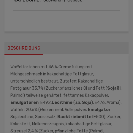
Süßwaren
Gebäck
BESCHREIBUNG
Waffeltörtchen mit 46 % Cremefüllung mit
Milchgeschmack in kakaohaltige Fettglasur,
unterschiedlich bestreut. Zutaten: Kakaohaltige
Fettglasur 33,7% (Zucker,pflanzliches Öl und Fett (
Sojaöl
,
Palmöl) teilweise gehärtet, fettarmes Kakaopulver,
Emulgatoren
: E492,
Lecithine
(u.a.
Soja
), E476, Aroma),
Waffeln 20,6% (Weizenmehl, Volleipulver,
Emulgator
Sojalecihine, Speisesalz,
Backtriebmittel
E500), Zucker,
Kokosfett, Molkenerzeugnis, kakaohaltige Fettglasur,
Streusel 2,4 % (Zucker, pflanzliche Fette (Palmöl,