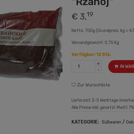
"Rzanoj"
19
€ 3,
Netto: 700g (Grundpreis: kg = 4.
Versandgewicht: 0.75 Kg
Verfügbar: 12 Stk.
+
IN WA
-
Zur Wunschliste
Lieferzeit 3-5 Werktage innerha
Alle Preise inkl. gesetzl. MwSt 7%
KATEGORIE:
/
Süßwaren
Geb