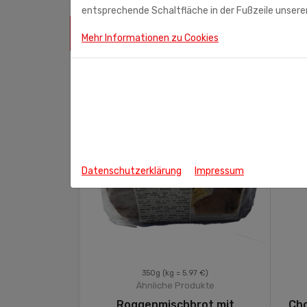
entsprechende Schaltfläche in der Fußzeile unserer
ÄHNLICHE PRODUKTE
Mehr Informationen zu Cookies
Datenschutzerklärung
Impressum
.37 €)
350g
(kg = 5.97 €)
odukte
Ähnliche Produkte
hgechmack
Roggenmischbrot mit
Cho