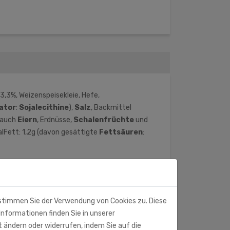
,3%, Weizenspeisekleie, Hefe,
ator
:
Sojalecithine
),
Salz
, Backmittel
n auch
Eiern
, Erdnüsse,
Schalenfrüchte
und
lFett: 1,2g (davon gesättigte
Fettsäuren
:
 stimmen Sie der Verwendung von Cookies zu. Diese
Informationen finden Sie in unserer
t ändern oder widerrufen, indem Sie auf die