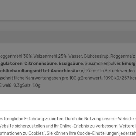
oggenmehl 38%, Weizenmehl 25%, Wasser, Glukosesirup, Roggenmalz 3
gulatoren
:
Citronensäure
,
Essigsäure
, Süssmolkenpulver,
Emulg
ehlbehandlungsmittel
:
Ascorbinsäure
), Kümel. In Betrieb werde
chschnittliche Nährwertangaben pro 100 g:Brennwert: 1090 kJ/257 kca
iweiß: 8,3gSalz: 1,0g
estmögliche Erfahrung zu bieten. Durch die Nutzung unserer Website
ebsite sicherzustellen und Ihr Online-Erlebnis zu verbessern. Weitere 
rmationen zu Cookies". Sie können Ihre Cookie-Einstellungen jederzei