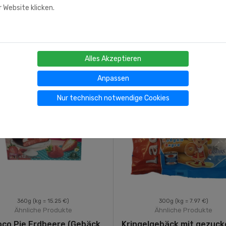
 Website klicken.
Alles Akzeptieren
Anpassen
Nur technisch notwendige Cookies
360g
(kg = 15.25 €)
300g
(kg = 7.97 €)
Ähnliche Produkte
Ähnliche Produkte
co Pie Erdbeere (Gebäck
Kringelgebäck mit gezuck