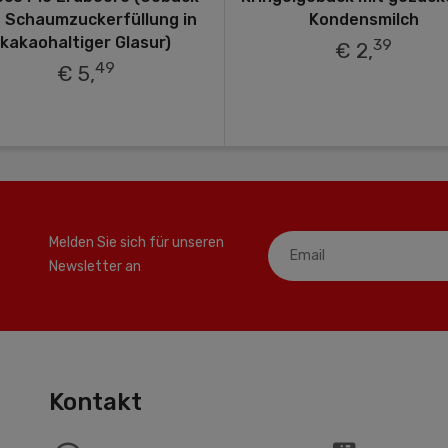
t Schaumzuckerfüllung in
Kondensmilch
kakaohaltiger Glasur)
39
€ 2,
49
€ 5,
Melden Sie sich für unseren
Newsletter an
Kontakt