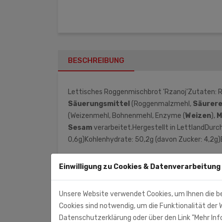
BESCHREIBUNG
Lettisches Roggenmischbrot 'Rzanoj'Zutaten: R
Säuerungsmittel
(Roggenmalzmehl,
Säurere
(Weizenmehl, Bohnenmehl, Enzyme (
Weizen
),
M
Sesam
verarbeitet.Hergestellt in LettlandDur
0,6g)Kohlenhydrate: 50,2g (davon Zucker: 4,2g)E
Einwilligung zu Cookies & Datenverarbeitung
Monolith Nord (Importeur)
Am Hatzberg 3
Unsere Website verwendet Cookies, um Ihnen die b
21224 Rosengarten
Cookies sind notwendig, um die Funktionalität der W
Datenschutzerklärung oder über den Link "Mehr Info