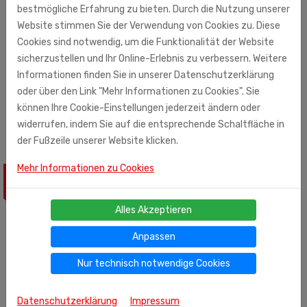
Nährwerte pro 100g . Brennwert : 2189kJ / 528kcal . Fett :
bestmögliche Erfahrung zu bieten. Durch die Nutzung unserer
44g - davon gesättigte Säure : 5 . 2g . Kohlenhydrate : 32g
Website stimmen Sie der Verwendung von Cookies zu. Diese
- davon Zucker : 27 . 5g . Eiweiß : 1g .
Salz
: 16 . 1g .
Cookies sind notwendig, um die Funktionalität der Website
sicherzustellen und Ihr Online-Erlebnis zu verbessern. Weitere
Informationen finden Sie in unserer Datenschutzerklärung
Monolith Süd GmbH (Importeur)
oder über den Link "Mehr Informationen zu Cookies". Sie
Ohmstr. 7
können Ihre Cookie-Einstellungen jederzeit ändern oder
71083 Herrenberg
widerrufen, indem Sie auf die entsprechende Schaltfläche in
der Fußzeile unserer Website klicken.
Mehr Informationen zu Cookies
ÄHNLICHE PRODUKTE
Alles Akzeptieren
Anpassen
Nur technisch notwendige Cookies
Datenschutzerklärung
Impressum