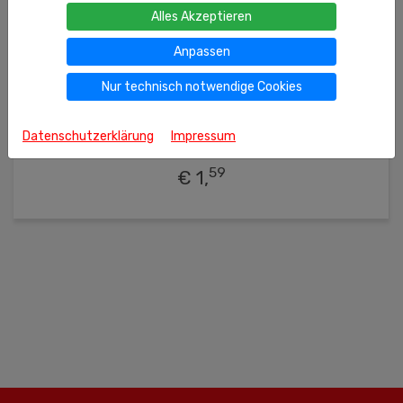
Alles Akzeptieren
Anpassen
Nur technisch notwendige Cookies
100g
(kg = 15.90 €)
Ähnliche Produkte
Würzmischung für Möhrensalat nach
Datenschutzerklärung
Impressum
koreanischer Art
59
€ 1,