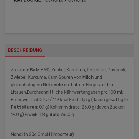
Gewürze
Gewürze
BESCHREIBUNG
Zutaten:
Salz
66%, Zucker, Karotten, Petersilie, Pastinak,
Zwiebel, Kurkuma. Kann Spuren von
Milch
und
glutenhaltigem
Getreide
enthalten. Hergestellt in
Litauen.Durchschnittliche Nährwertangaben pro 100 ml:
Brennwert: 500 KJ / 119 kcal Fett: 0,5 g (davon gesättigte
Fettsäuren
: 0,1 g) Kohlenhydrate: 26,0 g (davon Zucker:
19,0 g) Eiweiß: 1,8 g
Salz
: 66,0 g
Monolith Süd GmbH (Importeur)