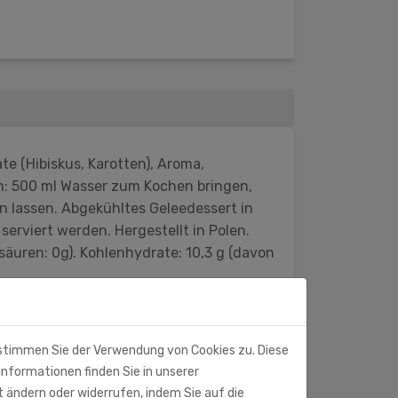
e (Hibiskus, Karotten), Aroma,
en: 500 ml Wasser zum Kochen bringen,
n lassen. Abgekühltes Geleedessert in
erviert werden. Hergestellt in Polen.
säuren: 0g). Kohlenhydrate: 10,3 g (davon
 stimmen Sie der Verwendung von Cookies zu. Diese
Informationen finden Sie in unserer
t ändern oder widerrufen, indem Sie auf die