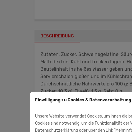
BESCHREIBUNG
Zutaten: Zucker, Schweinegelatine, Säur
Maltodextrin. Kühl und trocken lagern. 
Beutelinhalt ins heißes Wasser geben un
Servierschalen gießen und im Kühlschrank
Durchschnittliche Nährwerte pro 100 g: Br
Zucker: 10,3 g). Eiweiß: 1,5 g. Salz: 0 g
Einwilligung zu Cookies & Datenverarbeitung
SLCO GmbH & Co.KG
Kulmbacher Str. 42
Unsere Website verwendet Cookies, um Ihnen die b
95512 Neudrossenfeld
Cookies sind notwendig, um die Funktionalität der W
Datenschutzerklärung oder über den Link "Mehr Info