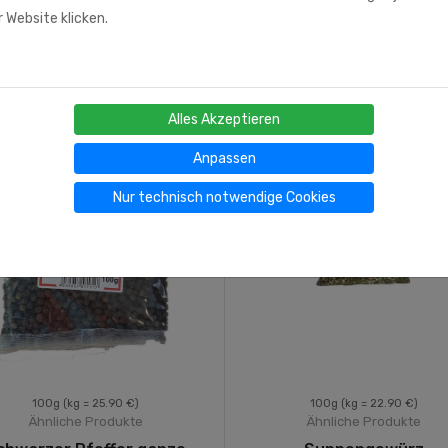
 Website klicken.
Alles Akzeptieren
Anpassen
Nur technisch notwendige Cookies
100g
(kg = 25.90 €)
100g
(kg = 22.90 €)
Ähnliche Produkte
Ähnliche Produkte