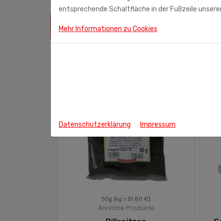
entsprechende Schaltfläche in der Fußzeile unserer
ÄHNLICHE PRODUKTE
Mehr Informationen zu Cookies
Datenschutzerklärung
Impressum
.00 €)
50g
(kg = 51.80 €)
odukte
Ähnliche Produkte