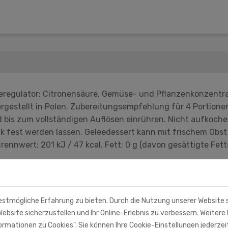
eregulator: Citronensäure, Gemüse- und Pflanzenkonzentrat
Hergestellt in Polen. Zubereitungsempfehlung für 4 Portion
d bis zum vollständigen Auflösen einrühren. Nicht aufkoche
 fest werden lassen. Geleedessert kann mit frischem Obst s
ennwert: 201 kJ / 47 kcal. Fett: 0 g (davon gesättigte Fett
estmögliche Erfahrung zu bieten. Durch die Nutzung unserer Website
ebsite sicherzustellen und Ihr Online-Erlebnis zu verbessern. Weitere 
rmationen zu Cookies". Sie können Ihre Cookie-Einstellungen jederzei