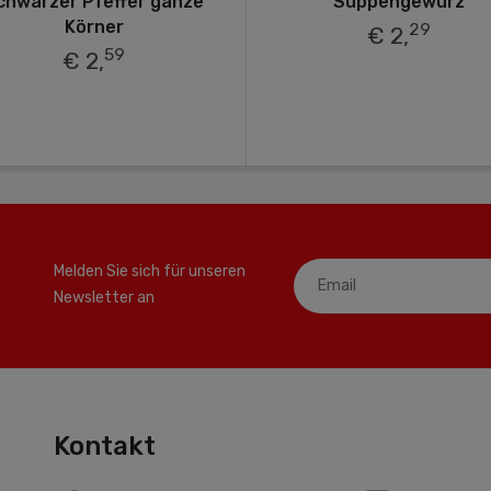
chwarzer Pfeffer ganze
Suppengewürz
Körner
29
€ 2,
59
€ 2,
Melden Sie sich für unseren
Newsletter an
Kontakt