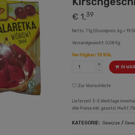
Kirschgesc
39
€ 1,
Netto: 71g (Grundpreis: kg = 19.5
Versandgewicht: 0.08 Kg
Verfügbar: 13 Stk.
+
IN WA
-
Zur Wunschliste
Lieferzeit 3-5 Werktage innerha
Alle Preise inkl. gesetzl. MwSt 7%
KATEGORIE:
/
Gewürze
Gewü