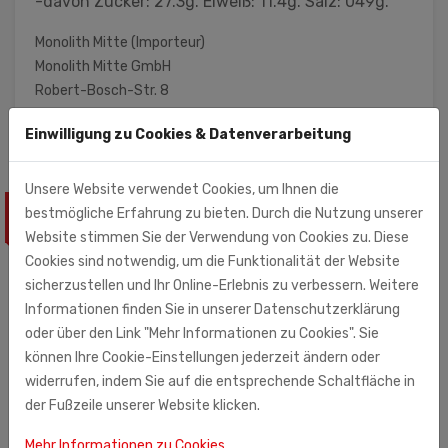
-davon Zucker: 27.3g. Eiweiß: 11.4g. Salz: 049g.
Monolith Mitte (Importeur)
Monolith Mitte GmbH
Robert-Bosch-Str. 8
33178 Borchen
Einwilligung zu Cookies & Datenverarbeitung
Unsere Website verwendet Cookies, um Ihnen die
bestmögliche Erfahrung zu bieten. Durch die Nutzung unserer
ÄHNLICHE PRODUKTE
Website stimmen Sie der Verwendung von Cookies zu. Diese
Cookies sind notwendig, um die Funktionalität der Website
sicherzustellen und Ihr Online-Erlebnis zu verbessern. Weitere
Informationen finden Sie in unserer Datenschutzerklärung
oder über den Link "Mehr Informationen zu Cookies". Sie
können Ihre Cookie-Einstellungen jederzeit ändern oder
widerrufen, indem Sie auf die entsprechende Schaltfläche in
der Fußzeile unserer Website klicken.
Mehr Informationen zu Cookies