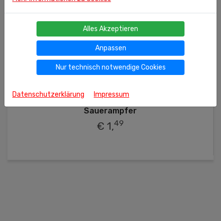
Alles Akzeptieren
Anpassen
Nur technisch notwendige Cookies
275g
(kg = 5.42 €)
Datenschutzerklärung
Impressum
Ähnliche Produkte
Sauerampfer
49
€ 1,