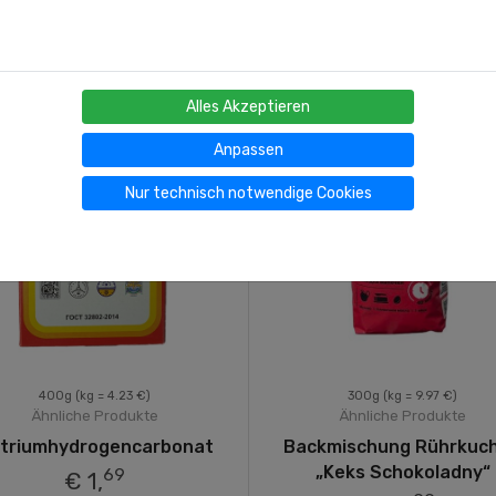
Alles Akzeptieren
Anpassen
Nur technisch notwendige Cookies
400g
(kg = 4.23 €)
300g
(kg = 9.97 €)
Ähnliche Produkte
Ähnliche Produkte
triumhydrogencarbonat
Backmischung Rührkuc
„Keks Schokoladny“
69
€ 1,