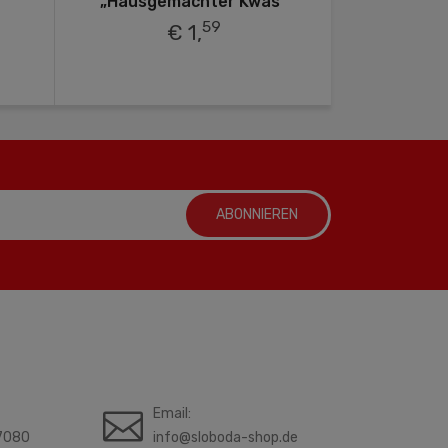
„Hausgemachter Kwas“
59
€ 1,
ABONNIEREN
Email:
7080
info@sloboda-shop.de