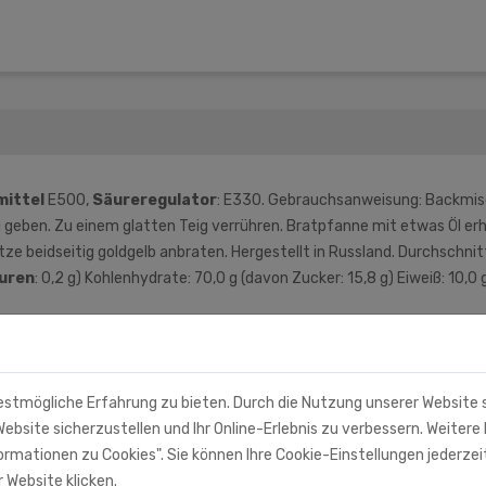
mittel
E500,
Säureregulator
: E330. Gebrauchsanweisung: Backmisc
 geben. Zu einem glatten Teig verrühren. Bratpfanne mit etwas Öl erhi
ze beidseitig goldgelb anbraten. Hergestellt in Russland. Durchschni
uren
: 0,2 g) Kohlenhydrate: 70,0 g (davon Zucker: 15,8 g) Eiweiß: 10,0 
estmögliche Erfahrung zu bieten. Durch die Nutzung unserer Website
ebsite sicherzustellen und Ihr Online-Erlebnis zu verbessern. Weitere 
rmationen zu Cookies". Sie können Ihre Cookie-Einstellungen jederzei
 Website klicken.