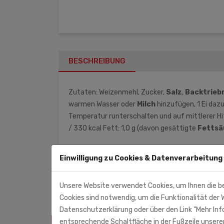
BESCHREIBUNG
Zutaten: Weizenmehl, Zucker,
Salz
,
Backtrieb
warmen Wasser oder
Milch
hinzufügen, 1 Ei dazu
Temperatur runterschalten und auf mittlerer Hit
/ 330 kcal Fett: 1,0 g (davon gesättigte
Fettsä
SLCO GmbH & Co.KG
Einwilligung zu Cookies & Datenverarbeitung
Kulmbacher Str. 42
95512 Neudrossenfeld
Unsere Website verwendet Cookies, um Ihnen die b
Cookies sind notwendig, um die Funktionalität der W
Datenschutzerklärung oder über den Link "Mehr Info
entsprechende Schaltfläche in der Fußzeile unserer