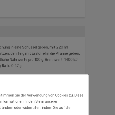
hung in eine Schüssel geben, mit 220 ml
tzen, den Teig mit Esslöffel in die Pfanne geben,
ttliche Nährwerte pro 100 g: Brennwert: 1400 kJ
g
Salz
: 0,47 g
 stimmen Sie der Verwendung von Cookies zu. Diese
Informationen finden Sie in unserer
t ändern oder widerrufen, indem Sie auf die