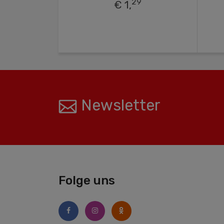
9
29
€ 1,
Newsletter
Folge uns