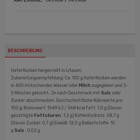
Getreide
Getreide
BESCHREIBUNG
Haferflocken hergestellt in Litauen.
Zubereitungsempfehlung: Ca. 100 g Haferflocken werden
in 400 ml kochendes Wasser oder
Milch
zugegeben und 3-
5 Minuten gekocht. Je nach Geschmack mit
Salz
oder
Zucker abschmecken. Durchschnittliche Nährwerte pro
100 g: Brennwert: 1549 kJ / 368 kcal Fett: 7,0 g (Davon
gesättigte
Fettsäuren
: 1,2 g) Kohlenhydrate: 58,7 g
(Davon Zucker: 0,7 g) Eiweiß: 12,5 g Ballaststoffe: 10
g
Salz
: 0,02 g