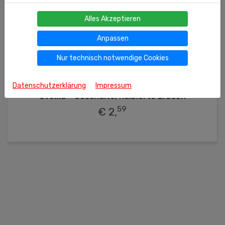
Alles Akzeptieren
Anpassen
Nur technisch notwendige Cookies
400g
(kg = 6.48 €)
Ähnliche Produkte
Datenschutzerklärung
Impressum
Uvelka – Geschälte, halbierte Erbsen
59
€ 2,