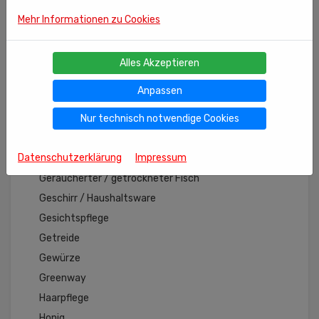
Erfrischungsgetränke
Mehr Informationen zu Cookies
Fan- und Sammelartikel
Fischkonserven
Alles Akzeptieren
Fleischkonserven
Anpassen
Gebäck
Nur technisch notwendige Cookies
Gebratene Kürbiskerne
Gebratene Samen
Datenschutzerklärung
Impressum
Geräucherte Wurst
Geräucherter / getrockneter Fisch
Geschirr / Haushaltsware
Gesichtspflege
Getreide
Gewürze
Greenway
Haarpflege
Honig