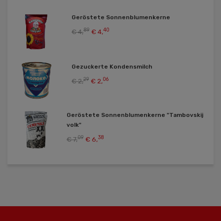
Geröstete Sonnenblumenkerne
89
40
€ 4,
€ 4,
Gezuckerte Kondensmilch
29
06
€ 2,
€ 2,
Geröstete Sonnenblumenkerne "Tambovskij
volk"
09
38
€ 7,
€ 6,