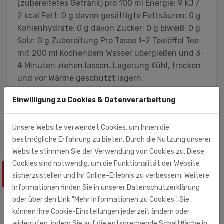
(zubereitetes Getränk) pro 100 ml Energie: 9 kJ /
2 kcal Fett: 0 g davon gesättigte Fettsäuren: 0 g
Kohlenhydrate: 0 g davon Zucker: 0 g Eiweiß: 0 g
Salz: 0 g Zubereitung Pro Tasse 1-2 Teelöffel Tee
mit 200 ml kochendem Wasser übergießen und 3-
4 Minuten ziehen lassen. Lagerung Kühl, trocken
und vor Wärme geschützt lagern.
SLCO GmbH & Co.KG
Einwilligung zu Cookies & Datenverarbeitung
Kulmbacher Str. 42
95512 Neudrossenfeld
Unsere Website verwendet Cookies, um Ihnen die
bestmögliche Erfahrung zu bieten. Durch die Nutzung unserer
Website stimmen Sie der Verwendung von Cookies zu. Diese
Cookies sind notwendig, um die Funktionalität der Website
ÄHNLICHE PRODUKTE
sicherzustellen und Ihr Online-Erlebnis zu verbessern. Weitere
Informationen finden Sie in unserer Datenschutzerklärung
oder über den Link "Mehr Informationen zu Cookies". Sie
können Ihre Cookie-Einstellungen jederzeit ändern oder
widerrufen, indem Sie auf die entsprechende Schaltfläche in