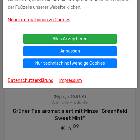
der Fußzeile unserer Website klicken.
Mehr Informationen zu Cookies
Alles Akzeptieren
Anpassen
Nur technisch notwendige Cookies
Datenschutzerklärung
Impressum
34g
(kg = 90.88 €)
Ähnliche Produkte
Grüner Tee aromatisiert mit Minze "Greenfield
Sweet Mint"
09
€ 3,