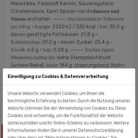
Maisstärke, Farbstoff Karmin, Säureregulator:
Citronensäure. Kann Spuren von
Erdnüssen und
enthalten. ⸻
Nüssen
Durchschnittliche Nährwerte
•
2220 kJ / 530 kcal •
30,0 g •
pro 100 g:
Energie:
Fett:
davon gesättigte Fettsäuren: 21,8 g •
59,0 g • davon Zucker: 25,4 g •
Kohlenhydrate:
6,5 g •
0,28 g ⸻
Eiweiß:
Salz:
Trocken lagern.
siehe Stempelaufdruck
Mindestens haltbar bis:
(untere Reihe).
144 g. Ursprungsland: Nicht-
Inhalt:
EU
Einwilligung zu Cookies & Datenverarbeitung
Rust-Impex GmbH (Importeur)
Zschortauer Str. 3
Unsere Website verwendet Cookies, um Ihnen die
04129 Leipzig
bestmögliche Erfahrung zu bieten. Durch die Nutzung unserer
Website stimmen Sie der Verwendung von Cookies zu. Diese
Cookies sind notwendig, um die Funktionalität der Website
sicherzustellen und Ihr Online-Erlebnis zu verbessern. Weitere
Informationen finden Sie in unserer Datenschutzerklärung
ÄHNLICHE PRODUKTE
oder über den Link "Mehr Informationen zu Cookies". Sie