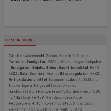
Süßwaren
Kekse / Waffeln
BESCHREIBUNG
Zutaten : Weizenmehl , Zucker , Backfett ( Palmöl ,
Palmolein ,
Emulgator
: E322 ) , Stärke , Magermilchpulver
,
Emulgator
:
Sojalecithine
,
Backtriebmittel
: E500 ,
E503 ,
Salz
, Sojamehl , Aroma ,
Säureregulator
: E330 ,
Antioxidationsmittel
: Natriummetabisulfit . Kühl und
trocken lagern . Hergestellt in der Ukraine .
Durchschnittliche Nährwerte pro 100 g : Brennwert : 1785
kJ / 423 kcal . Fett : 9 , 4 g ( davon gesättigte
Fettsäuren
: 4 , 1 g ) . Kohlenhydrate : 76 , 5 g ( davon
Zucker : 19 , 7 g ) . Eiweiß : 8 , 1 g .
Salz
: 0 , 87 g .