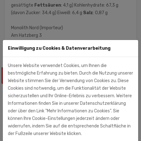
gesättigte
Fettsäuren
: 4,1 g) Kohlenhydrate: 67,3 g
(davon Zucker: 34,4 g) Eiweiß: 6,4 g
Salz
: 0,87 g
Monolith Nord (Importeur)
Am Hatzberg 3
21224 Rosengarten
Einwilligung zu Cookies & Datenverarbeitung
Unsere Website verwendet Cookies, um Ihnen die
bestmögliche Erfahrung zu bieten. Durch die Nutzung unserer
ÄHNLICHE PRODUKTE
Website stimmen Sie der Verwendung von Cookies zu. Diese
Cookies sind notwendig, um die Funktionalität der Website
sicherzustellen und Ihr Online-Erlebnis zu verbessern. Weitere
Informationen finden Sie in unserer Datenschutzerklärung
oder über den Link "Mehr Informationen zu Cookies". Sie
können Ihre Cookie-Einstellungen jederzeit ändern oder
widerrufen, indem Sie auf die entsprechende Schaltfläche in
der Fußzeile unserer Website klicken.