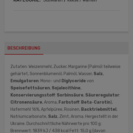
Süßwaren
Kekse / Waffeln
BESCHREIBUNG
Zutaten: Weizenmehl, Zucker, Margarine (Palmöl teilweise
gehärtet, Sonnenblumenöl, Palmöl, Wasser,
Salz
,
Emulgatoren
: Mono- und
Diglyceride
von
Speisefettsäuren
,
Sojalecithine
,
Konservierungsstoff
:
Sorbinsäure
,
Säureregulator
:
Citronensäure
, Aroma,
Farbstoff
:
Beta
-
Carotin
),
Hafermehl 16%, Apfelpüree, Rosinen,
Backtriebmittel
,
Natriumcarbonate,
Salz
, Zimt, Aroma. Hergestellt in der
Ukraine. Durchschnittliche Nährwerte pro 100 g:
Brennwert: 1839 kJ / 438 kcal Fett: 15,0 g (davon