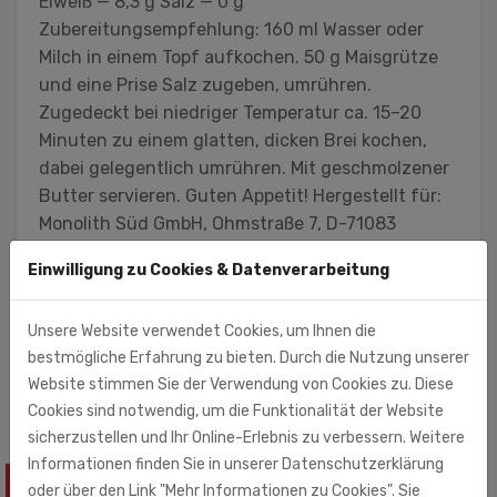
Eiweiß — 8,3 g Salz — 0 g
Zubereitungsempfehlung: 160 ml Wasser oder
Milch in einem Topf aufkochen. 50 g Maisgrütze
und eine Prise Salz zugeben, umrühren.
Zugedeckt bei niedriger Temperatur ca. 15–20
Minuten zu einem glatten, dicken Brei kochen,
dabei gelegentlich umrühren. Mit geschmolzener
Butter servieren. Guten Appetit! Hergestellt für:
Monolith Süd GmbH, Ohmstraße 7, D-71083
Herrenberg, Deutschland Abgepackt in Litauen.
Einwilligung zu Cookies & Datenverarbeitung
Ursprungsland des Maises: EU
Monolith Süd GmbH (Importeur)
Unsere Website verwendet Cookies, um Ihnen die
Ohmstr. 7
bestmögliche Erfahrung zu bieten. Durch die Nutzung unserer
71083 Herrenberg
Website stimmen Sie der Verwendung von Cookies zu. Diese
Cookies sind notwendig, um die Funktionalität der Website
sicherzustellen und Ihr Online-Erlebnis zu verbessern. Weitere
Informationen finden Sie in unserer Datenschutzerklärung
oder über den Link "Mehr Informationen zu Cookies". Sie
ÄHNLICHE PRODUKTE