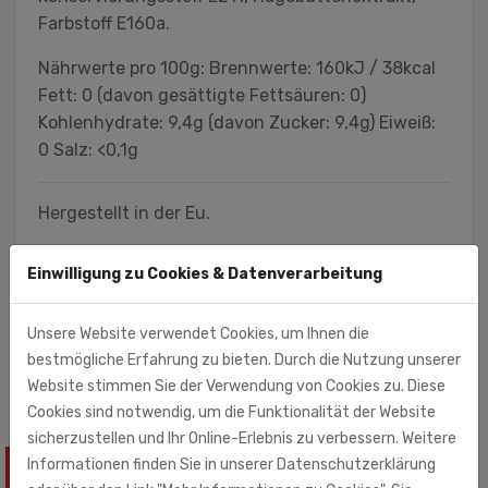
Farbstoff E160a.
Nährwerte pro 100g: Brennwerte: 160kJ / 38kcal
Fett: 0 (davon gesättigte Fettsäuren: 0)
Kohlenhydrate: 9,4g (davon Zucker: 9,4g) Eiweiß:
0 Salz: <0,1g
Hergestellt in der Eu.
Einwilligung zu Cookies & Datenverarbeitung
Monolith Mitte (Importeur)
Monolith Mitte GmbH
Unsere Website verwendet Cookies, um Ihnen die
Robert-Bosch-Str. 8
bestmögliche Erfahrung zu bieten. Durch die Nutzung unserer
33178 Borchen
Website stimmen Sie der Verwendung von Cookies zu. Diese
Cookies sind notwendig, um die Funktionalität der Website
sicherzustellen und Ihr Online-Erlebnis zu verbessern. Weitere
Informationen finden Sie in unserer Datenschutzerklärung
ÄHNLICHE PRODUKTE