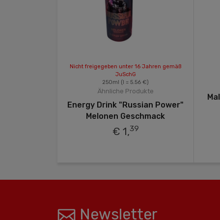
 €)
Nicht freigegeben unter 16 Jahren gemäß
JuSchG
odukte
250ml
(l = 5.56 €)
altiges
Ähnliche Produkte
Mal
tränk mit
Energy Drink "Russian Power"
schmack
Melonen Geschmack
9
39
€ 1,
Newsletter