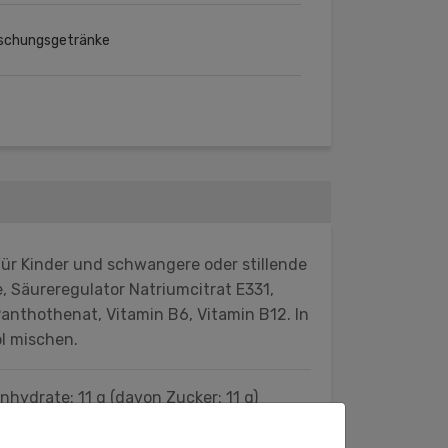
ischungsgetränke
 Für Kinder und schwangere oder stillende
, Säureregulator Natriumcitrat E331,
anthothenat, Vitamin B6, Vitamin B12. In
ol mischen.
enhydrate: 11 g (davon Zucker: 11 g)