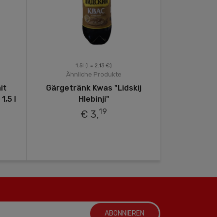
1.5l
(l = 2.13 €)
500
Ähnliche Produkte
Ähnli
it
Gärgetränk Kwas "Lidskij
A
,5 l
Hlebinji"
Erfrischun
F
19
€ 3,
ABONNIEREN