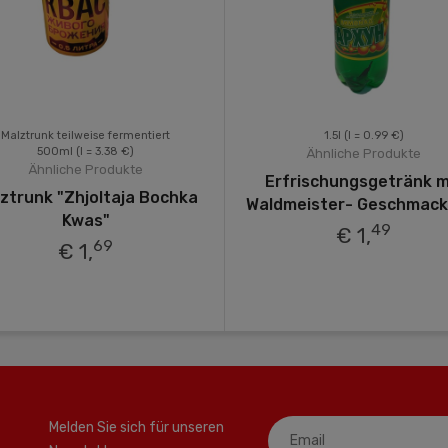
Malztrunk teilweise fermentiert
1.5l
(l = 0.99 €)
500ml
(l = 3.38 €)
Ähnliche Produkte
Ähnliche Produkte
Erfrischungsgetränk m
ztrunk "Zhjoltaja Bochka
Waldmeister- Geschmack 1
Kwas"
49
€ 1,
69
€ 1,
Melden Sie sich für unseren