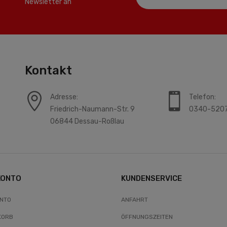
Newsletter an
Kontakt
Adresse:
Telefon:
Friedrich-Naumann-Str. 9
0340-520
06844 Dessau-Roßlau
KONTO
KUNDENSERVICE
ONTO
ANFAHRT
KORB
ÖFFNUNGSZEITEN