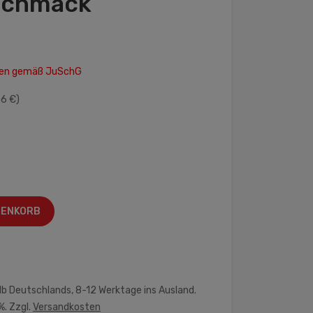
schmack
hren gemäß JuSchG
56 €)
RENKORB
lb Deutschlands, 8-12 Werktage ins Ausland.
%. Zzgl.
Versandkosten