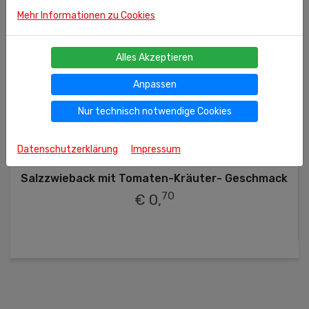
Mehr Informationen zu Cookies
Alles Akzeptieren
Anpassen
Nur technisch notwendige Cookies
40g
(kg = 17.50 €)
Datenschutzerklärung
Impressum
Ähnliche Produkte
Salzzwieback mit Tomaten-Kräuter- Geschmack
70
€ 0,