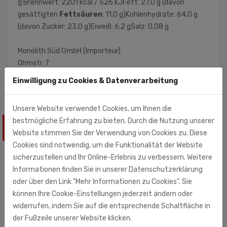
g:Brennwert: 2201 kcal / 526 kJFett: 27,0 g (davon
gesättigten
Fettsäuren
: 11,0 g)Kohlenhydrate: 64,0 g
(davon Zucker: 23,0 g)Eiweiß: 6,2 gSalz: 0,08 g
Monolith Süd GmbH (Importeur)
Ohmstr. 7
71083 Herrenberg
Einwilligung zu Cookies & Datenverarbeitung
Unsere Website verwendet Cookies, um Ihnen die
bestmögliche Erfahrung zu bieten. Durch die Nutzung unserer
ÄHNLICHE PRODUKTE
Website stimmen Sie der Verwendung von Cookies zu. Diese
Cookies sind notwendig, um die Funktionalität der Website
sicherzustellen und Ihr Online-Erlebnis zu verbessern. Weitere
Informationen finden Sie in unserer Datenschutzerklärung
oder über den Link "Mehr Informationen zu Cookies". Sie
können Ihre Cookie-Einstellungen jederzeit ändern oder
widerrufen, indem Sie auf die entsprechende Schaltfläche in
der Fußzeile unserer Website klicken.