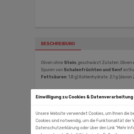
BESCHREIBUNG
Oliven ohne
Stein
, geschwärzt Zutaten: Oliven 
Spuren von
Schalenfrüchten und Senf
enthal
Fettsäuren
: 1,8 g) Kohlenhydrate: 2,1 g (davon 
Monolith Süd GmbH (Importeur)
Einwilligung zu Cookies & Datenverarbeitung
Ohmstr. 7
71083 Herrenberg
Unsere Website verwendet Cookies, um Ihnen die b
Cookies sind notwendig, um die Funktionalität der W
Datenschutzerklärung oder über den Link "Mehr Info