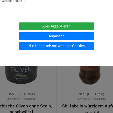
 Website klicken.
Alles Akzeptieren
Anpassen
Nur technisch notwendige Cookies
180g
(kg = 14.39 €)
320g
(kg = 9.66 €)
Ähnliche Produkte
Ähnliche Produkte
chische Oliven ohne Stein,
Shiitake in würzigem Auf
geschwärzt
09