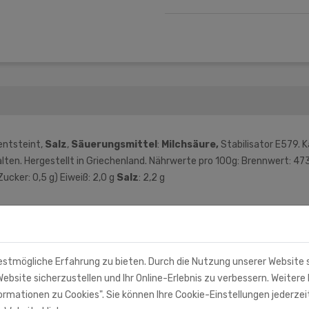
entsteint,
Salz
,
Säuerungsmittel
:
Milchsäure,
Stabilisator E579. 
ten. Hergestellt in Griechenland. Nährwerte pro 100g: Brennwert: 473 
Zucker: 0,5 g) Eiweiß: 2,0 g
Salz
: 2,2 g
estmögliche Erfahrung zu bieten. Durch die Nutzung unserer Website
ebsite sicherzustellen und Ihr Online-Erlebnis zu verbessern. Weitere 
rmationen zu Cookies". Sie können Ihre Cookie-Einstellungen jederzei