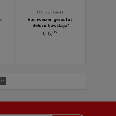
900g
(kg = 5.66 €)
is
Buchweizen geröstet
"Belozerkowskaja"
09
€ 5,
>>