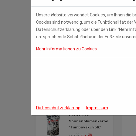
T-Shirts / Matrosenhemd
Tee
Unsere Website verwendet Cookies, um Ihnen die b
Cookies sind notwendig, um die Funktionalität der W
Weihnachtsartikel
Datenschutzerklärung oder über den Link "Mehr Info
Weihnachtssüßigkeiten
entsprechende Schaltfläche in der Fußzeile unserer
Mehr Informationen zu Cookies
IM ANGEBOT
Gezuckerte
Kondensmilch
29
06
€ 2,
€ 2,
Datenschutzerklärung
Impressum
Geröstete
Sonnenblumenkerne
"Tambovskij volk"
09
38