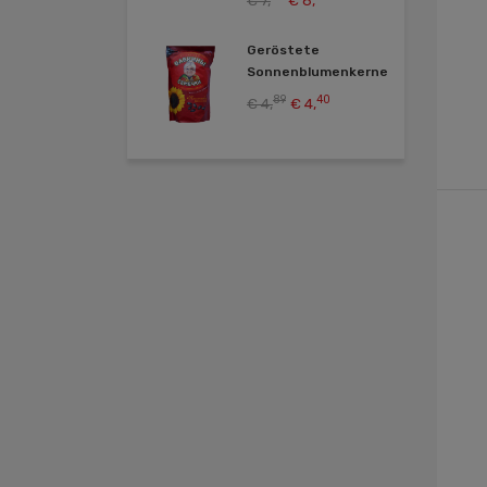
€ 7,
€ 6,
Geröstete
Sonnenblumenkerne
89
40
€ 4,
€ 4,