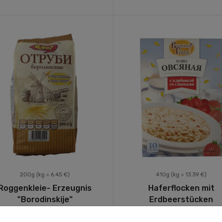
200g
(kg = 6.45 €)
410g
(kg = 13.39 €)
Roggenkleie- Erzeugnis
Haferflocken mit
"Borodinskije"
Erdbeerstücken
29
49
€ 1,
€ 5,