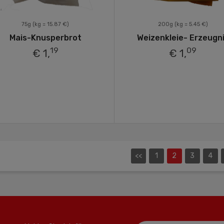
75g
(kg = 15.87 €)
200g
(kg = 5.45 €)
Mais-Knusperbrot
Weizenkleie- Erzeugn
19
09
€ 1,
€ 1,
<<
1
2
3
4