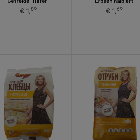
Getreide "Hafer"
Erbsen halbiert
89
69
€ 1,
€ 1,