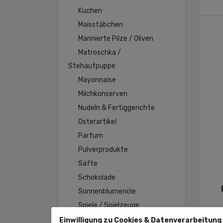
Kuchen
Maisstäbchen
Marinierte Pilze / Oliven
Matroschka /
Stehaufpuppe
Mayonnaise
Milchkonserven
Nudeln & Fertiggerichte
Osterartikel
Parfum
Pulverprodukte
Säfte
Schokolade
Sonnenblumenöle
Spiele / Spielzeuge
Süßigkeiten
Einwilligung zu Cookies & Datenverarbeitung