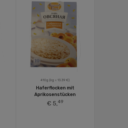
410g
(kg = 13.39 €)
Haferflocken mit
Aprikosenstücken
49
€ 5,