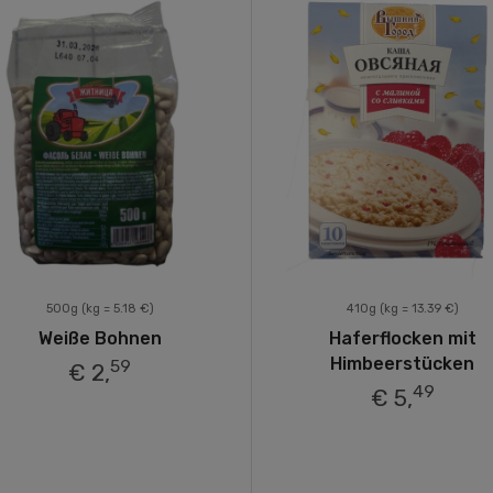
500g
(kg = 5.18 €)
410g
(kg = 13.39 €)
Weiße Bohnen
Haferflocken mit
Himbeerstücken
59
€ 2,
49
€ 5,