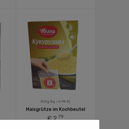
400g
(kg = 6.98 €)
Maisgrütze im Kochbeutel
79
€ 2,