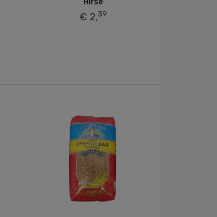
Hirse
39
€ 2,