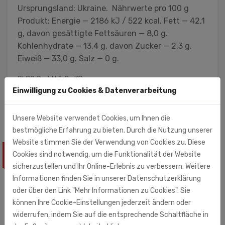
Ursprungsland: Ukraine. Nährwerte pro 100 g
Produkt: Energie — 2186 kJ / 522 kcal. Fett — 42,1
g, davon gesättigte Fettsäuren — 8,0 g.
Kohlenhydrate — 13,4 g, davon Zucker — 2,3 g.
Eiweiß — 33,0 g. Salz — 0 g.
SLCO GmbH & Co.KG
Einwilligung zu Cookies & Datenverarbeitung
Kulmbacher Str. 42
95512 Neudrossenfeld
Unsere Website verwendet Cookies, um Ihnen die
bestmögliche Erfahrung zu bieten. Durch die Nutzung unserer
Website stimmen Sie der Verwendung von Cookies zu. Diese
Cookies sind notwendig, um die Funktionalität der Website
ÄHNLICHE PRODUKTE
sicherzustellen und Ihr Online-Erlebnis zu verbessern. Weitere
Informationen finden Sie in unserer Datenschutzerklärung
oder über den Link "Mehr Informationen zu Cookies". Sie
können Ihre Cookie-Einstellungen jederzeit ändern oder
widerrufen, indem Sie auf die entsprechende Schaltfläche in