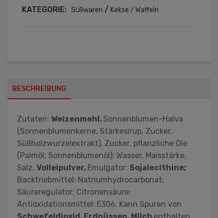
KATEGORIE:
/
Süßwaren
Kekse / Waffeln
BESCHREIBUNG
Zutaten:
Weizenmehl,
Sonnenblumen-Halva
(Sonnenblumenkerne, Stärkesirup, Zucker,
Süßholzwurzelextrakt), Zucker, pflanzliche Öle
(Palmöl, Sonnenblumenöl); Wasser, Maisstärke,
Salz,
Volleipulver,
Emulgator:
Sojalecithine;
Backtriebmittel: Natriumhydrocarbonat;
Säureregulator: Citronensäure;
Antioxidationsmittel: E306. Kann Spuren von
Schwefeldioxid, Erdnüssen, Milch
enthalten.