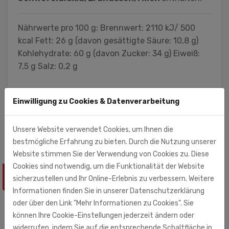
Nährwerte pro 100 g: Brennwert: 2110 kJ/ 500
kcal Fett: 26 g (davon gesättigte Säure: 10,8 g)
Kohlehydrate: 60 g (davon Zucker: 34 g) Eiweiß:
7,5 g Salz: 0,2 g
Rust-Impex GmbH (Importeur)
Einwilligung zu Cookies & Datenverarbeitung
Zschortauer Str. 3
04129 Leipzig
Unsere Website verwendet Cookies, um Ihnen die
bestmögliche Erfahrung zu bieten. Durch die Nutzung unserer
Website stimmen Sie der Verwendung von Cookies zu. Diese
Cookies sind notwendig, um die Funktionalität der Website
ÄHNLICHE PRODUKTE
sicherzustellen und Ihr Online-Erlebnis zu verbessern. Weitere
Informationen finden Sie in unserer Datenschutzerklärung
oder über den Link "Mehr Informationen zu Cookies". Sie
können Ihre Cookie-Einstellungen jederzeit ändern oder
widerrufen, indem Sie auf die entsprechende Schaltfläche in