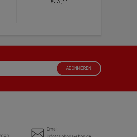
€ 3,
ABONNIEREN
Email:
7080
info@sloboda-shop.de