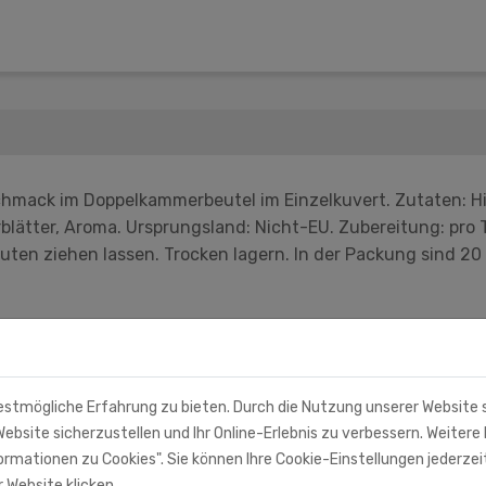
chmack im Doppelkammerbeutel im Einzelkuvert. Zutaten: H
blätter, Aroma. Ursprungsland: Nicht-EU. Zubereitung: pro
en ziehen lassen. Trocken lagern. In der Packung sind 20 
estmögliche Erfahrung zu bieten. Durch die Nutzung unserer Website
ebsite sicherzustellen und Ihr Online-Erlebnis zu verbessern. Weitere 
rmationen zu Cookies". Sie können Ihre Cookie-Einstellungen jederzei
 Website klicken.