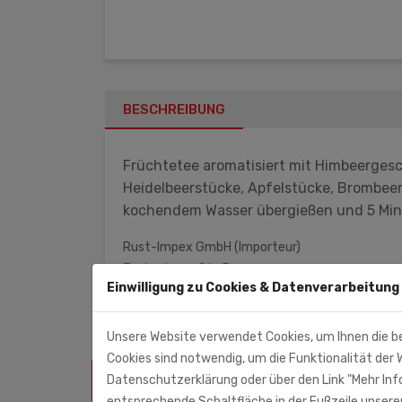
BESCHREIBUNG
Früchtetee aromatisiert mit Himbeerges
Heidelbeerstücke, Apfelstücke, Brombeer
kochendem Wasser übergießen und 5 Minut
Rust-Impex GmbH (Importeur)
Zschortauer Str. 3
Einwilligung zu Cookies & Datenverarbeitung
04129 Leipzig
Unsere Website verwendet Cookies, um Ihnen die b
Cookies sind notwendig, um die Funktionalität der W
Datenschutzerklärung oder über den Link "Mehr Info
ÄHNLICHE PRODUKTE
entsprechende Schaltfläche in der Fußzeile unserer