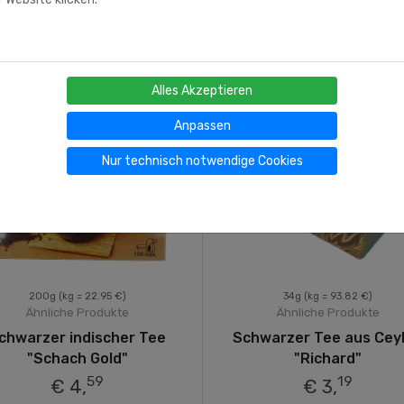
Alles Akzeptieren
Anpassen
Nur technisch notwendige Cookies
200g
(kg = 22.95 €)
34g
(kg = 93.82 €)
Ähnliche Produkte
Ähnliche Produkte
chwarzer indischer Tee
Schwarzer Tee aus Cey
"Schach Gold"
"Richard"
59
19
€ 4,
€ 3,