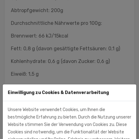
Abtropfgewicht: 200g
Durchschnittliche Nährwerte pro 100g:
Brennwert: 66 kJ/15kcal
Fett: 0,8 g (davon gesättigte Fettsäuren: 0,1 g)
Kohlenhydrate: 0,6 g (davon Zucker: 0,6 g)
Eiweiß: 1,5 g
Salz: 3,0 g
Einwilligung zu Cookies & Datenverarbeitung
Lackmann Fleisch- und Feinkostfabrik GmbH
Unsere Website verwendet Cookies, um Ihnen die
(Importeur/Hersteller)
bestmögliche Erfahrung zu bieten. Durch die Nutzung unserer
Lackmann Fleisch- und Feinkostfabrik GmbH
Website stimmen Sie der Verwendung von Cookies zu. Diese
Carl-Benz-Str. 10 - 14
Cookies sind notwendig, um die Funktionalität der Website
77731 Willstätt