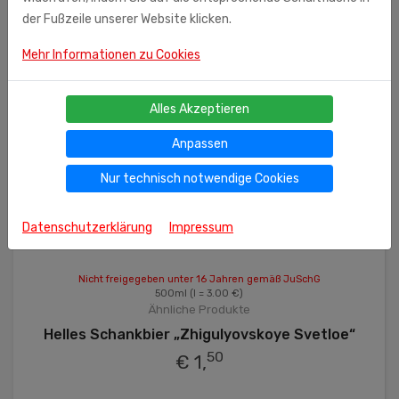
der Fußzeile unserer Website klicken.
Mehr Informationen zu Cookies
Alles Akzeptieren
Anpassen
Nur technisch notwendige Cookies
Datenschutzerklärung
Impressum
Nicht freigegeben unter 16 Jahren gemäß JuSchG
500ml
(l = 3.00 €)
Ähnliche Produkte
Helles Schankbier „Zhigulyovskoye Svetloe“
50
€ 1,