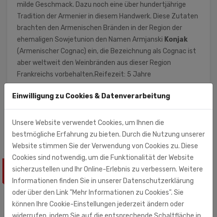
milde Geschmack. Dazu noch eine über hundertjährige
Tradition der Armenier in diesem Handwerk. Diese Zutaten
brachten den Armenischen Bränden in der Region der
ehemaligen Sowjetunion den Namen Armjanski
Konjak
(Armenischer Cognac) ein, die Bezeichnung als Cognac ist
aber weltweit den Weinbränden aus dieser Region
Frankreichs vorbehalten.Reifezeit: 5 Jahre
Einwilligung zu Cookies & Datenverarbeitung
Aniland GmbH
Grenzgrabenstr. 5A
13053 Berlin
Unsere Website verwendet Cookies, um Ihnen die
bestmögliche Erfahrung zu bieten. Durch die Nutzung unserer
Website stimmen Sie der Verwendung von Cookies zu. Diese
Cookies sind notwendig, um die Funktionalität der Website
sicherzustellen und Ihr Online-Erlebnis zu verbessern. Weitere
ÄHNLICHE PRODUKTE
Informationen finden Sie in unserer Datenschutzerklärung
oder über den Link "Mehr Informationen zu Cookies". Sie
können Ihre Cookie-Einstellungen jederzeit ändern oder
widerrufen, indem Sie auf die entsprechende Schaltfläche in