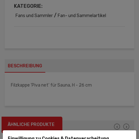
KATEGORIE:
/
Fans und Sammler
Fan- und Sammelartikel
BESCHREIBUNG
Filzkappe 'Piva net' für Sauna, H - 26 cm
ÄHNLICHE PRODUKTE
Einwilligung zu Cookies & Datenverarbeitung