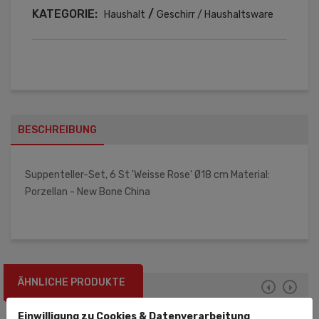
KATEGORIE:
/
Haushalt
Geschirr / Haushaltsware
BESCHREIBUNG
Suppenteller-Set, 6 St 'Weisse Rose' Ø18 cm Material:
Porzellan - New Bone China
ÄHNLICHE PRODUKTE
Einwilligung zu Cookies & Datenverarbeitung