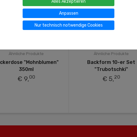
Alles Akzeptieren
Anpassen
Nur technisch notwendige Cookies
Ähnliche Produkte
Ähnliche Produkte
ckerdose "Mohnblumen"
Backform 10-er Set
350ml
"Trubotschki"
00
20
€ 9,
€ 5,