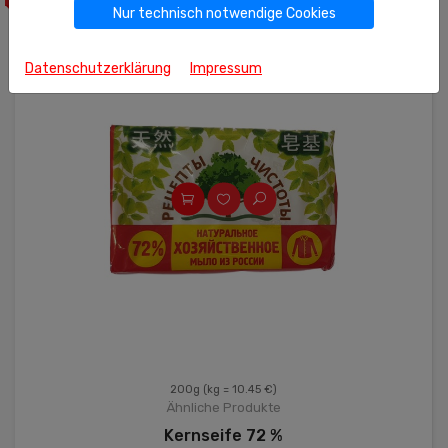
Nur technisch notwendige Cookies
Datenschutzerklärung
Impressum
200g
(kg = 10.45 €)
Ähnliche Produkte
Kernseife 72 %