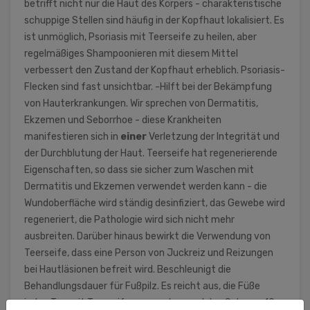
betrifft nicht nur die Haut des Körpers - charakteristische
schuppige Stellen sind häufig in der Kopfhaut lokalisiert. Es
ist unmöglich, Psoriasis mit Teerseife zu heilen, aber
regelmäßiges Shampoonieren mit diesem Mittel
verbessert den Zustand der Kopfhaut erheblich. Psoriasis-
Flecken sind fast unsichtbar. -Hilft bei der Bekämpfung
von Hauterkrankungen. Wir sprechen von Dermatitis,
Ekzemen und Seborrhoe - diese Krankheiten
manifestieren sich in
einer
Verletzung der Integrität und
der Durchblutung der Haut. Teerseife hat regenerierende
Eigenschaften, so dass sie sicher zum Waschen mit
Dermatitis und Ekzemen verwendet werden kann - die
Wundoberfläche wird ständig desinfiziert, das Gewebe wird
regeneriert, die Pathologie wird sich nicht mehr
ausbreiten. Darüber hinaus bewirkt die Verwendung von
Teerseife, dass eine Person von Juckreiz und Reizungen
bei Hautläsionen befreit wird. Beschleunigt die
Behandlungsdauer für Fußpilz. Es reicht aus, die Füße
jeden Tag mit Teerseife zu waschen und den Schaum 10-