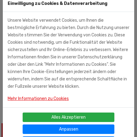
Einwilligung zu Cookies & Datenverarbeitung
15 Minuten auf den Füßen zu lassen, um innerhalb von 7-10
Tagen eine Verbesserung des Hautzustands festzustellen.
Die Pilzkrankheit wird weniger ausgeprägt sein, und wenn
Unsere Website verwendet Cookies, um Ihnen die
solche hygienischen Verfahren im Anfangsstadium des
bestmögliche Erfahrung zu bieten. Durch die Nutzung unserer
Problems durchgeführt werden, ist es möglich, sie ohne
Website stimmen Sie der Verwendung von Cookies zu. Diese
den Einsatz von Medikamenten loszuwerden. Hergestellt
Cookies sind notwendig, um die Funktionalität der Website
in Russland. Vertrieb in Deutschland: Fa. Unkuri Großhandel
sicherzustellen und Ihr Online-Erlebnis zu verbessern. Weitere
Duisburger Str. 44 90451 Nürnberg, Germany Anwendung:
Informationen finden Sie in unserer Datenschutzerklärung
täglich un nach Bedarf. Nicht bei Kindern unter 3 Jahren
oder über den Link "Mehr Informationen zu Cookies". Sie
anwenden. Nicht auf verletzter oder gereizter Haut
können Ihre Cookie-Einstellungen jederzeit ändern oder
verwenden. Ingredients: Sodium Tallowate, Sodium
widerrufen, indem Sie auf die entsprechende Schaltfläche in
Palmate, Aquq, Sodium Cocoate, Oleum Rusci,
Glycerin
,
der Fußzeile unserer Website klicken.
Sodium
Chloride
.
Mehr Informationen zu Cookies
Alles Akzeptieren
Anpassen
ÄHNLICHE PRODUKTE