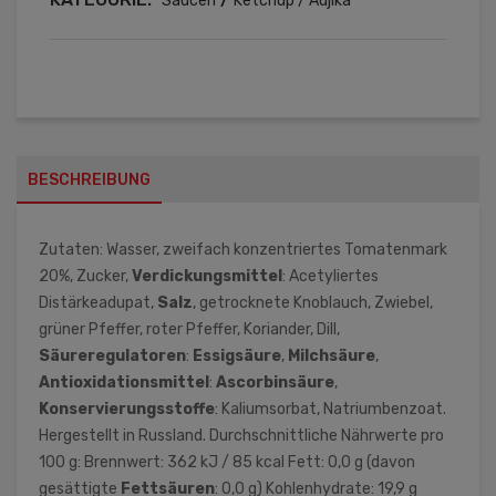
Saucen
Ketchup / Adjika
BESCHREIBUNG
Zutaten: Wasser, zweifach konzentriertes Tomatenmark
20%, Zucker,
Verdickungsmittel
: Acetyliertes
Distärkeadupat,
Salz
, getrocknete Knoblauch, Zwiebel,
grüner Pfeffer, roter Pfeffer, Koriander, Dill,
Säureregulatoren
:
Essigsäure
,
Milchsäure
,
Antioxidationsmittel
:
Ascorbinsäure
,
Konservierungsstoffe
: Kaliumsorbat, Natriumbenzoat.
Hergestellt in Russland. Durchschnittliche Nährwerte pro
100 g: Brennwert: 362 kJ / 85 kcal Fett: 0,0 g (davon
gesättigte
Fettsäuren
: 0,0 g) Kohlenhydrate: 19,9 g