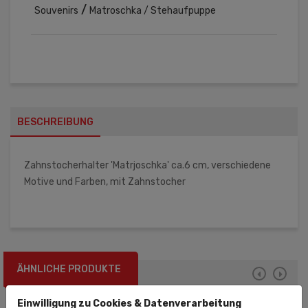
/
Souvenirs
Matroschka / Stehaufpuppe
BESCHREIBUNG
Zahnstocherhalter 'Matrjoschka' ca.6 cm, verschiedene
Motive und Farben, mit Zahnstocher
ÄHNLICHE PRODUKTE
Einwilligung zu Cookies & Datenverarbeitung