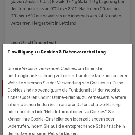
(davon Zucker: 0,0 g) Eiweiß: 17,4 g
Salz
: 1,0 g Lagerung bei
der Temperatur von 0°C bis +25°C. Nach dem Öffnen bei
0°C bis +6°C aufbewahren und innerhalb von 24 Stunden
verzehren. Hergestellt in Lettland
Leon GmbH (Importeur)
Steinmannweg 5
Einwilligung zu Cookies & Datenverarbeitung
53844 Troisdorf
Unsere Website verwendet Cookies, um Ihnen die
bestmögliche Erfahrung zu bieten. Durch die Nutzung unserer
Website stimmen Sie der Verwendung von Cookies zu. Diese
ÄHNLICHE PRODUKTE
Cookies sind notwendig, um die Funktionalität der Website
sicherzustellen und Ihr Online-Erlebnis zu verbessern. Weitere
Informationen finden Sie in unserer Datenschutzerklärung
oder über den Link "Mehr Informationen zu Cookies". Sie
können Ihre Cookie-Einstellungen jederzeit ändern oder
widerrufen, indem Sie auf die entsprechende Schaltfläche in
der Fußzeile unserer Website klicken.