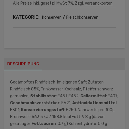
Alle Preise inkl. gesetzl. MwSt 7%. Zzgl.
Versandkosten
KATEGORIE:
/
Konserven
Fleischkonserven
BESCHREIBUNG
Gedämpftes Rindfleisch im eigenen Saft Zutaten:
Rindfleisch 85%, Trinkwasser, Kochsalz, Pfeffer schwarz
gemahlen,
Stabilisator
: E451, E452,
Geliermittel
: E407;
Geschmacksverstärker
: E621;
Antioxidationsmittel
:
E301;
Konservierungsstoff
: E250. Nährwerte pro 100g:
Brennwert: 663,5 kJ / 158,8 kcal Fett: 9,8 g (davon
gesättigte
Fettsäuren
: 0,7 g) Kohlenhydrate: 0,0 g