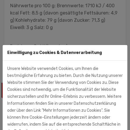
Nährwerte pro 100 g: Brennwerte: 1710 kJ / 400
kcal Fett: 8,5 g (davon gesättigte Fettsäuren: 4,9
g) Kohlehydrate: 79 g (davon Zucker: 71,3 g)
Eiweiß: 3 g Salz: 0 g
Rust-Impex GmbH (Importeur)
Einwilligung zu Cookies & Datenverarbeitung
Zschortauer Str. 3
04129 Leipzig
Unsere Website verwendet Cookies, um Ihnen die
bestmögliche Erfahrung zu bieten. Durch die Nutzung unserer
Website stimmen Sie der Verwendung von Cookies zu. Diese
Cookies sind notwendig, um die Funktionalität der Website
ÄHNLICHE PRODUKTE
sicherzustellen und Ihr Online-Erlebnis zu verbessern. Weitere
Informationen finden Sie in unserer Datenschutzerklärung
oder über den Link "Mehr Informationen zu Cookies". Sie
können Ihre Cookie-Einstellungen jederzeit ändern oder
widerrufen, indem Sie auf die entsprechende Schaltfläche in