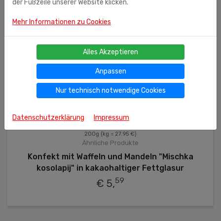
der Fußzeile unserer Website klicken.
Mehr Informationen zu Cookies
Alles Akzeptieren
Anpassen
Nur technisch notwendige Cookies
Datenschutzerklärung
Impressum
200g
(kg = 27.95 €)
Ähnliche Produkte
Konfekt mit Waffeln und Mandeln "Mischka
kosolapij" in kakaohaltiger Fettglasur
59
€ 5,