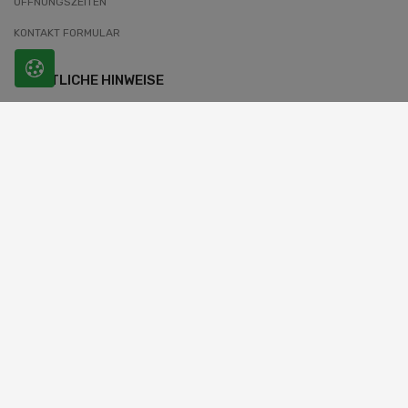
ÖFFNUNGSZEITEN
KONTAKT FORMULAR
RECHTLICHE HINWEISE
AGB
IMPRESSUM
DATENSCHUTZERKLÄRUNG
WIDERRUFSBELEHRUNG
COOKIES-INFORMATIONEN
© 2026 SLOBODA. Alle Rechte vorbehalten.