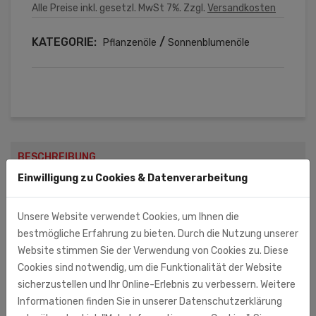
Alle Preise inkl. gesetzl. MwSt 7%. Zzgl.
Versandkosten
KATEGORIE:
/
Pflanzenöle
Sonnenblumenöle
BESCHREIBUNG
Einwilligung zu Cookies & Datenverarbeitung
nicht raffiniertes Sonnenblumenöl, warm gepresst. 100 %
Unsere Website verwendet Cookies, um Ihnen die
Sonnenblumenöl. Durchschnittliche Nährwerte pro 100 g:
bestmögliche Erfahrung zu bieten. Durch die Nutzung unserer
Brennwert: 3694 kJ / 899 kcal Fett: 99,85 g (davon
Website stimmen Sie der Verwendung von Cookies zu. Diese
gesättigte
Fettsäuren
12,6 g) Kohlenhydrate: 0,00 g (davon
Cookies sind notwendig, um die Funktionalität der Website
Zucker 0,00 g) Eiweiß: 0,00 g
Salz
: 0,00 g . Hergestellt in der
sicherzustellen und Ihr Online-Erlebnis zu verbessern. Weitere
Ukraine
Informationen finden Sie in unserer Datenschutzerklärung