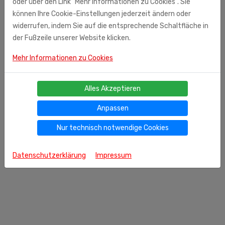
oder über den Link "Mehr Informationen zu Cookies". Sie
Monolith Nord (Importeur)
können Ihre Cookie-Einstellungen jederzeit ändern oder
Am Hatzberg 3
widerrufen, indem Sie auf die entsprechende Schaltfläche in
21224 Rosengarten
der Fußzeile unserer Website klicken.
Mehr Informationen zu Cookies
Alles Akzeptieren
Anpassen
Nur technisch notwendige Cookies
Datenschutzerklärung
Impressum