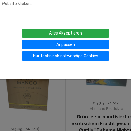
 Website klicken.
Alles Akzeptieren
Anpassen
Nur technisch notwendige Cookies
34g
(kg = 96.76 €)
Ähnliche Produkte
Grüntee aromatisiert m
exotischem Fruchtgesch
37g
(kg = 64.59 €)
Curtis "Bahama Night