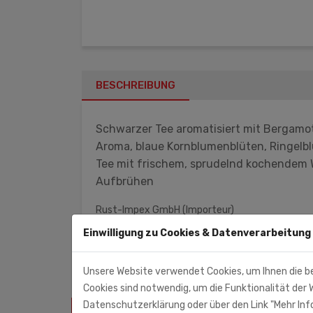
BESCHREIBUNG
Schwarzer Tee aromatisiert mit Bergamot
Aroma, blaue Kornblumenblüten, Ringelblu
Tee mit frischem, sprudelnd kochendem W
Aufbrühen
Rust-Impex GmbH (Importeur)
Zschortauer Str. 3
Einwilligung zu Cookies & Datenverarbeitung
04129 Leipzig
Unsere Website verwendet Cookies, um Ihnen die b
Cookies sind notwendig, um die Funktionalität der W
Datenschutzerklärung oder über den Link "Mehr Info