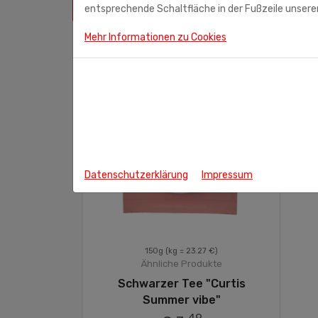
ÄHNLICHE PRODUKTE
entsprechende Schaltfläche in der Fußzeile unserer
Mehr Informationen zu Cookies
Datenschutzerklärung
Impressum
53 €)
150g
(kg = 23.27 €)
odukte
Ähnliche Produkte
nfield Green
Schwarzer Tee "Curtis
a"
Summer vibe"
9
49