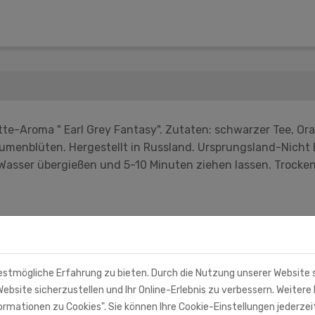
te-Aroma " Earl Grey Fantasy". Zutaten: schwarzer Tee, O
menblüten. Hergestellt in Russland. Ursprungsland-Nicht E
asser übergießen und 5-10 Minuten ziehen lassen. Trocken 
estmögliche Erfahrung zu bieten. Durch die Nutzung unserer Website
ebsite sicherzustellen und Ihr Online-Erlebnis zu verbessern. Weitere 
rmationen zu Cookies". Sie können Ihre Cookie-Einstellungen jederzei