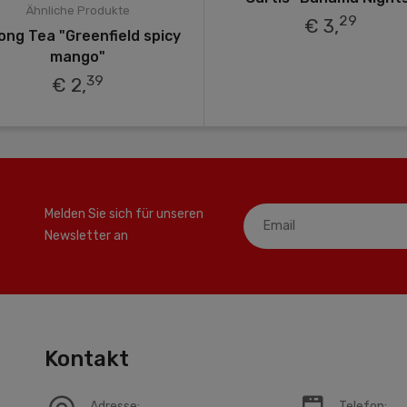
Ähnliche Produkte
29
€ 3,
ong Tea "Greenfield spicy
mango"
39
€ 2,
Melden Sie sich für unseren
Newsletter an
Kontakt
Adresse:
Telefon: