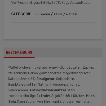
Alle Preise inkl. gesetzl. MwSt 7%. Zzgl.
Versandkosten
KATEGORIE:
/
Süßwaren
Kekse / Waffeln
BESCHREIBUNG
Waffelröllchen mit Kakaocreme-FüllungZutaten: Zucker,
Weizenmehl, Palmöl ganz gehärtet, Magermilchpulver,
Kakaopulver 4,6%,
Emulgator
: Sojalecithin,
Backtriebmittel
: Natriumhydrogencarbonat,
Vanillearoma,
Antioxidationsmittel
: stark
tocopherolhaltige
Extrakt
, SojaölEnthält
Gluten
,
Milch
,
Soja
. Kann Spuren von
Eiern
und Erdnüssen enthalten.