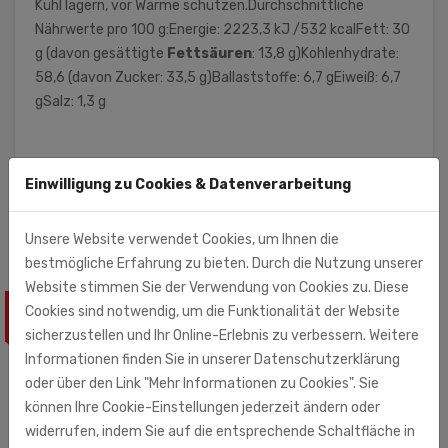
Kühl lagern, vor Wärme schützen.Durchschnittliche
Nährwerte pro 100 g:Energie: 2223,3 kJ /532 kcalFett: 30
g (davon gesättigte
Fettsäuren
: 13,8 g)Kohlenhydrate:
58,6 (davon Zucker: 33,5 g)Ballaststoffe: 6,7 gEiweiß: 6,7
gSalz: 1,3 g
SLCO GmbH & Co.KG
Einwilligung zu Cookies & Datenverarbeitung
Kulmbacher Str. 42
95512 Neudrossenfeld
Unsere Website verwendet Cookies, um Ihnen die
bestmögliche Erfahrung zu bieten. Durch die Nutzung unserer
Website stimmen Sie der Verwendung von Cookies zu. Diese
Cookies sind notwendig, um die Funktionalität der Website
ÄHNLICHE PRODUKTE
sicherzustellen und Ihr Online-Erlebnis zu verbessern. Weitere
Informationen finden Sie in unserer Datenschutzerklärung
oder über den Link "Mehr Informationen zu Cookies". Sie
können Ihre Cookie-Einstellungen jederzeit ändern oder
widerrufen, indem Sie auf die entsprechende Schaltfläche in