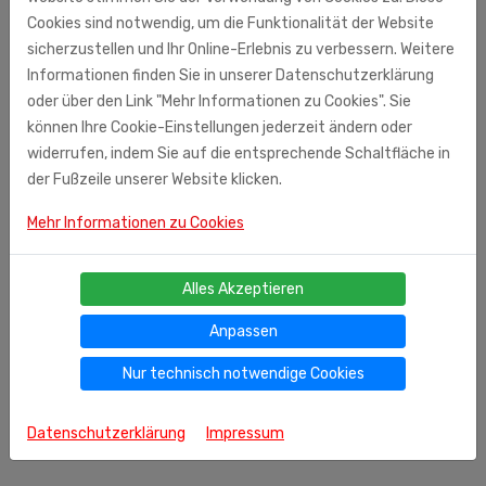
Aroniasaftkonzentrat 1,7%, Zucker, Säuerungsregulator:
Cookies sind notwendig, um die Funktionalität der Website
Zitronensäure
, Aroma (Granatapfel)Durchschnittliche
sicherzustellen und Ihr Online-Erlebnis zu verbessern. Weitere
Nährwertangaben pro 100 ml: Brennwert: 201 kJ / 48 kcal
Informationen finden Sie in unserer Datenschutzerklärung
Fett: 0,00 g (davon gesättigte
Fettsäuren
: 0,00 g)
oder über den Link "Mehr Informationen zu Cookies". Sie
Kohlenhydrate: 12,0 g (davon Zucker: 12,0 g) Eiweiß: 0,00 g
können Ihre Cookie-Einstellungen jederzeit ändern oder
Salz
: 0,01g
widerrufen, indem Sie auf die entsprechende Schaltfläche in
der Fußzeile unserer Website klicken.
SLCO GmbH & Co.KG
Mehr Informationen zu Cookies
Kulmbacher Str. 42
95512 Neudrossenfeld
Alles Akzeptieren
Anpassen
Nur technisch notwendige Cookies
Datenschutzerklärung
Impressum