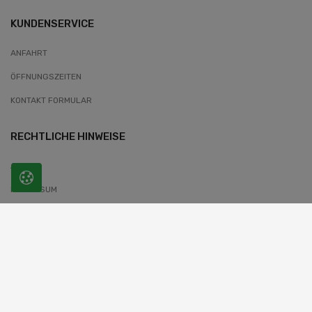
KUNDENSERVICE
ANFAHRT
ÖFFNUNGSZEITEN
KONTAKT FORMULAR
RECHTLICHE HINWEISE
AGB
IMPRESSUM
DATENSCHUTZERKLÄRUNG
WIDERRUFSBELEHRUNG
COOKIES-INFORMATIONEN