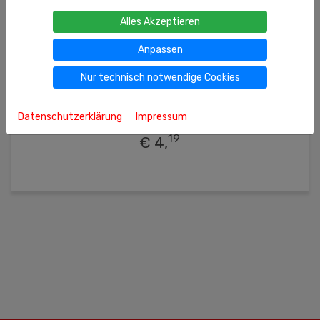
Alles Akzeptieren
Anpassen
Nur technisch notwendige Cookies
350g
(kg = 11.97 €)
Ähnliche Produkte
Datenschutzerklärung
Impressum
Süßware "Teddybär"
19
€ 4,