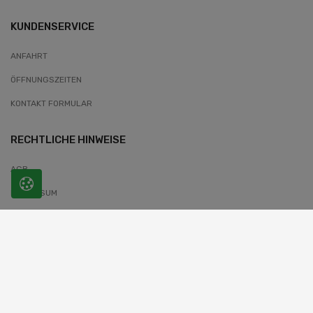
KUNDENSERVICE
ANFAHRT
ÖFFNUNGSZEITEN
KONTAKT FORMULAR
RECHTLICHE HINWEISE
AGB
IMPRESSUM
DATENSCHUTZERKLÄRUNG
WIDERRUFSBELEHRUNG
COOKIES-INFORMATIONEN