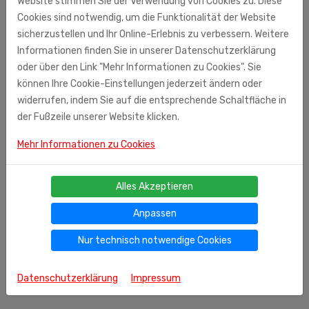
Website stimmen Sie der Verwendung von Cookies zu. Diese
Waschlappen oder 5 ml auf 5 Liter Wasser.
Cookies sind notwendig, um die Funktionalität der Website
Gefahrenhinweise: verursacht schwere Augenreizugen.
sicherzustellen und Ihr Online-Erlebnis zu verbessern. Weitere
Schutzhandschuhe/Augenschutz tragen. Bei Kontakt mit
Informationen finden Sie in unserer Datenschutzerklärung
den Augen- einige Minuten lang behutsam mit Wasser
oder über den Link "Mehr Informationen zu Cookies". Sie
spülen. Hergestellt in der Ukraine. Vertrieb in Deutschland:
können Ihre Cookie-Einstellungen jederzeit ändern oder
Fa. Unkuri Großhandel Duisburger Str. 44 90451 Nürnberg,
widerrufen, indem Sie auf die entsprechende Schaltfläche in
Germany Zusammensetzung: Wasser, ASS <5%,
der Fußzeile unserer Website klicken.
amphotere Tenside <5%,
Glycerin
,
Mehr Informationen zu Cookies
Enzymzusammensetzung,
Zitronensäure
,
Farbstoff
,
Parfümzusammensetzung, Konservierungsmittel.
Alles Akzeptieren
Anpassen
Nur technisch notwendige Cookies
Datenschutzerklärung
Impressum