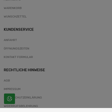
WARENKORB
WUNSCHZETTEL
KUNDENSERVICE
ANFAHRT
ÖFFNUNGSZEITEN
KONTAKT FORMULAR
RECHTLICHE HINWEISE
AGB
IMPRESSUM
DATENSCHUTZERKLÄRUNG
WIDERRUFSBELEHRUNG