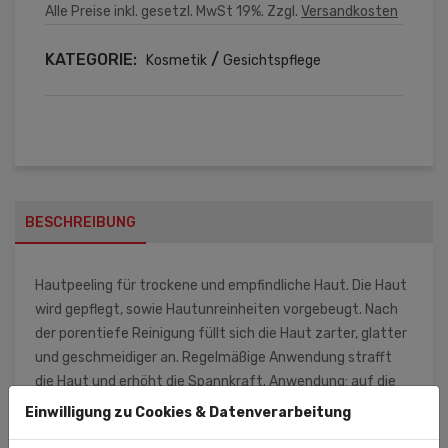
Alle Preise inkl. gesetzl. MwSt 19%. Zzgl.
Versandkosten
KATEGORIE:
/
Kosmetik
Gesichtspflege
BESCHREIBUNG
Hautpeeling für trockene und empfindliche Haut. Die Haut
wird gepflegt, sowie Hautunreinheiten vorgebeugt. Nach
der porentiefe Reinigung füllt sich die Haut zarter, glatter
und geschmeidiger an. Regelmäßige Anwendung strafft
die Haut und erhöht die Spannkraft. Anwendung: auf die
zu behandelnde Hautpartien (Gesicht, Hals, Dekolletee)
Einwilligung zu Cookies & Datenverarbeitung
eine dünne Schicht auftragen, die Haut leicht massieren