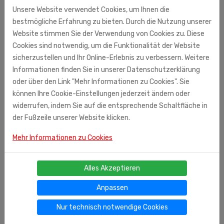
und abschließend mit warmen Wasser abwaschen. 1-2 mal
Unsere Website verwendet Cookies, um Ihnen die
wöchentlich anwenden. Hergestellt in Russland.
bestmögliche Erfahrung zu bieten. Durch die Nutzung unserer
Ingredients: Aqua,
Polyvinyl
Chloride
, Talc, Paraffinum
Website stimmen Sie der Verwendung von Cookies zu. Diese
liquidum, Urea, Glycereth-2 Cocoate, Cetearyl
Alcohol
,
Cookies sind notwendig, um die Funktionalität der Website
Glyceryl Stearate, Propylene
Glycol
, Dimethicone, Stearic
sicherzustellen und Ihr Online-Erlebnis zu verbessern. Weitere
Acid, Caprylyl
Glycol
, Palmitic Acid, Potassium Cetyl
Informationen finden Sie in unserer Datenschutzerklärung
Phosphate
, Vaccinium Myrtillus Fruit/Leaf
Extract
,
oder über den Link "Mehr Informationen zu Cookies". Sie
Rubus Idaeus (Raspberry) Juice, Sodium Lauryl
Sulfate
.
können Ihre Cookie-Einstellungen jederzeit ändern oder
Triethanolamine,
Xanthan
Gum, PEG-40 Hydrogenated
widerrufen, indem Sie auf die entsprechende Schaltfläche in
Castor Oil, Disodium
EDTA
,
Polyethylene
,
der Fußzeile unserer Website klicken.
Phenoxyethanol, Methylparaben, Ethylparaben,
Propylparaben, Butylparaben, Isobutylparaben, Parfum,
Mehr Informationen zu Cookies
Hexyl I Cinnamal, Limonene, Linalool, Butylphenyl
Methylpropional EU Importeur: OU Laminto , Kopli 35C, EE
Alles Akzeptieren
10412 Tallin Vertrieb in Deutschland: Fa. A.Kuznetsov,
Lünener Str. 47, 40472 Düsseldorf
Anpassen
Nur technisch notwendige Cookies