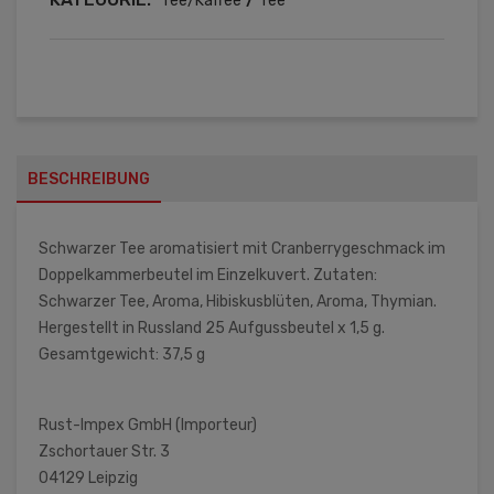
Tee/Kaffee
Tee
BESCHREIBUNG
Schwarzer Tee aromatisiert mit Cranberrygeschmack im
Doppelkammerbeutel im Einzelkuvert. Zutaten:
Schwarzer Tee, Aroma, Hibiskusblüten, Aroma, Thymian.
Hergestellt in Russland 25 Aufgussbeutel x 1,5 g.
Gesamtgewicht: 37,5 g
Rust-Impex GmbH (Importeur)
Zschortauer Str. 3
04129 Leipzig