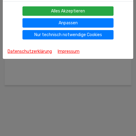
Alles Akzeptieren
200g
(kg = 38.95 €)
Ähnliche Produkte
Anpassen
Schwarzer Tee Greenfield "Earl Grey Fantasy"
Nur technisch notwendige Cookies
79
€ 7,
Datenschutzerklärung
Impressum